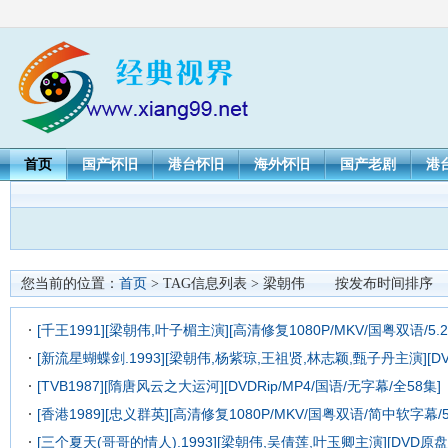
首页
国产怀旧
港台怀旧
海外怀旧
国产老剧
港
您当前的位置：
首页
> TAG信息列表 > 梁朝伟
按发布时间排序
[千王1991][梁朝伟,叶子楣主演][高清修复1080P/MKV/国粤双语/5.2
[新流星蝴蝶剑.1993][梁朝伟,杨紫琼,王祖贤,林志颖,甄子丹主演][DVDRi
[TVB1987][隋唐风云之大运河][DVDRip/MP4/国语/无字幕/全58集]
[香港1989][忠义群英][高清修复1080P/MKV/国粤双语/简中软字幕/5.
[三个夏天(哥哥的情人).1993][梁朝伟,吴倩莲,叶玉卿主演][DVD原盘转