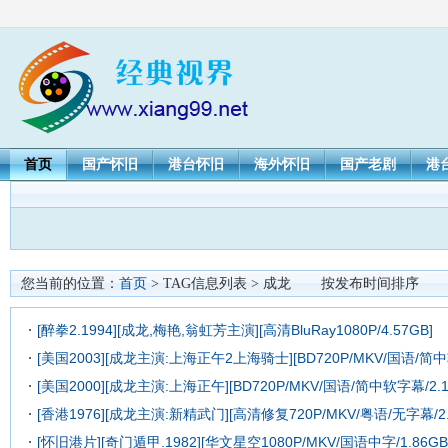
首页
国产怀旧
港台怀旧
海外怀旧
国产老剧
港
您当前的位置：
首页
> TAG信息列表 > 成龙
按发布时间排序
[醉拳2.1994][成龙,梅艳,翁虹芳主演][高清BluRay1080P/4.57GB]
[美国2003][成龙主演:上海正午2上海骑士][BD720P/MKV/国语/简中软
[美国2000][成龙主演:上海正午][BD720P/MKV/国语/简中软字幕/2.1
[香港1976][成龙主演:新精武门][高清修复720P/MKV/粤语/无字幕/2.
[怀旧港片][奇门遁甲.1982][华文星空1080P/MKV/国语中字/1.86GB